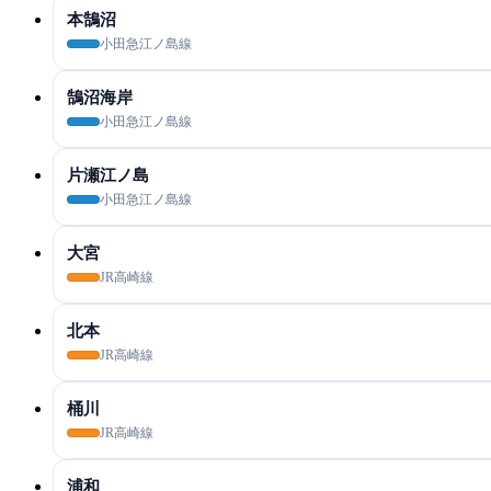
本鵠沼
小田急江ノ島線
鵠沼海岸
小田急江ノ島線
片瀬江ノ島
小田急江ノ島線
大宮
JR高崎線
北本
JR高崎線
桶川
JR高崎線
浦和