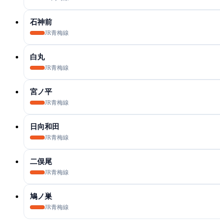
石神前
JR青梅線
白丸
JR青梅線
宮ノ平
JR青梅線
日向和田
JR青梅線
二俣尾
JR青梅線
鳩ノ巣
JR青梅線