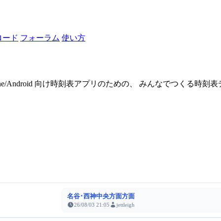
ロード
フォーラム
使い方
one/Android 向け時刻表アプリのための、 みんなでつくる時
名谷･西神中央方面方面
26/08/03 21:05
jettleigh