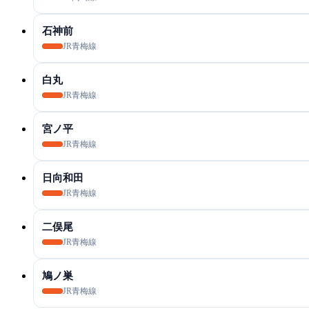
石神前
JR青梅線
白丸
JR青梅線
宮ノ平
JR青梅線
日向和田
JR青梅線
二俣尾
JR青梅線
鳩ノ巣
JR青梅線