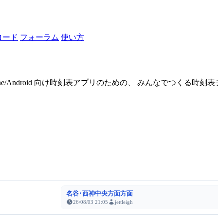
ロード
フォーラム
使い方
one/Android 向け時刻表アプリのための、 みんなでつくる時
名谷･西神中央方面方面
26/08/03 21:05
jettleigh