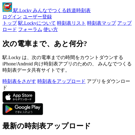
駅
.Locky
みんなでつくる鉄道時刻表
ログイン
ユーザー登録
トップ
駅.Lockyについて
時刻表リスト
時刻表マップ
アップ
ロード
フォーラム
使い方
次の電車まで、あと何分?
駅.Locky は、次の電車までの時間をカウントダウンする
iPhone/Android 向け時刻表アプリのための、 みんなでつくる
時刻表データ共有サイトです。
時刻表をさがす
時刻表をアップロード
アプリをダウンロー
ド
最新の時刻表アップロード