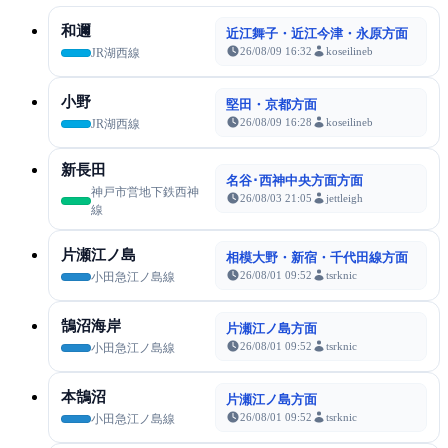
和邇
近江舞子・近江今津・永原方面
26/08/09 16:32
koseilineb
JR湖西線
小野
堅田・京都方面
26/08/09 16:28
koseilineb
JR湖西線
新長田
名谷･西神中央方面方面
神戸市営地下鉄西神
26/08/03 21:05
jettleigh
線
片瀬江ノ島
相模大野・新宿・千代田線方面
26/08/01 09:52
tsrknic
小田急江ノ島線
鵠沼海岸
片瀬江ノ島方面
26/08/01 09:52
tsrknic
小田急江ノ島線
本鵠沼
片瀬江ノ島方面
26/08/01 09:52
tsrknic
小田急江ノ島線