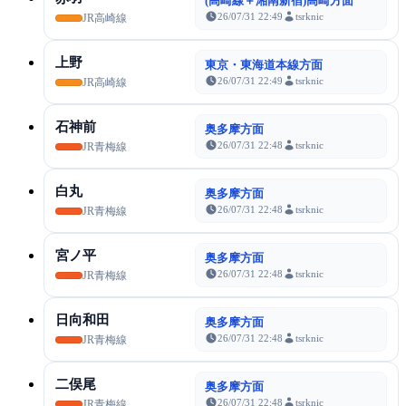
(高崎線＋湘南新宿)高崎方面
26/07/31 22:49
tsrknic
JR高崎線
上野
東京・東海道本線方面
26/07/31 22:49
tsrknic
JR高崎線
石神前
奥多摩方面
26/07/31 22:48
tsrknic
JR青梅線
白丸
奥多摩方面
26/07/31 22:48
tsrknic
JR青梅線
宮ノ平
奥多摩方面
26/07/31 22:48
tsrknic
JR青梅線
日向和田
奥多摩方面
26/07/31 22:48
tsrknic
JR青梅線
二俣尾
奥多摩方面
26/07/31 22:48
tsrknic
JR青梅線