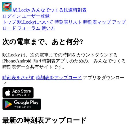
駅
.Locky
みんなでつくる鉄道時刻表
ログイン
ユーザー登録
トップ
駅.Lockyについて
時刻表リスト
時刻表マップ
アップ
ロード
フォーラム
使い方
次の電車まで、あと何分?
駅.Locky は、次の電車までの時間をカウントダウンする
iPhone/Android 向け時刻表アプリのための、 みんなでつくる
時刻表データ共有サイトです。
時刻表をさがす
時刻表をアップロード
アプリをダウンロー
ド
最新の時刻表アップロード