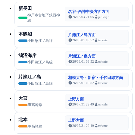
新長田
名谷･西神中央方面方面
神戸市営地下鉄西神
26/08/03 21:05
jettleigh
線
本鵠沼
片瀬江ノ島方面
26/08/01 09:52
tsrknic
小田急江ノ島線
鵠沼海岸
片瀬江ノ島方面
26/08/01 09:52
tsrknic
小田急江ノ島線
片瀬江ノ島
相模大野・新宿・千代田線方面
26/08/01 09:52
tsrknic
小田急江ノ島線
大宮
上野方面
26/07/31 22:49
tsrknic
JR高崎線
北本
上野方面
26/07/31 22:49
tsrknic
JR高崎線