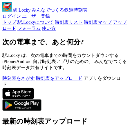
駅
.Locky
みんなでつくる鉄道時刻表
ログイン
ユーザー登録
トップ
駅.Lockyについて
時刻表リスト
時刻表マップ
アップ
ロード
フォーラム
使い方
次の電車まで、あと何分?
駅.Locky は、次の電車までの時間をカウントダウンする
iPhone/Android 向け時刻表アプリのための、 みんなでつくる
時刻表データ共有サイトです。
時刻表をさがす
時刻表をアップロード
アプリをダウンロー
ド
最新の時刻表アップロード