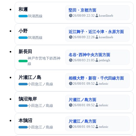
和邇
堅田・京都方面
26/08/09 22:32
koseilineb
JR湖西線
小野
近江舞子・近江今津・永原方面
26/08/09 22:26
koseilineb
JR湖西線
新長田
名谷･西神中央方面方面
神戸市営地下鉄西神
26/08/03 21:05
jettleigh
線
片瀬江ノ島
相模大野・新宿・千代田線方面
26/08/01 09:52
tsrknic
小田急江ノ島線
鵠沼海岸
片瀬江ノ島方面
26/08/01 09:52
tsrknic
小田急江ノ島線
本鵠沼
片瀬江ノ島方面
26/08/01 09:52
tsrknic
小田急江ノ島線