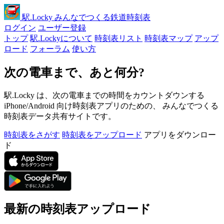
駅
.Locky
みんなでつくる鉄道時刻表
ログイン
ユーザー登録
トップ
駅.Lockyについて
時刻表リスト
時刻表マップ
アップ
ロード
フォーラム
使い方
次の電車まで、あと何分?
駅.Locky は、次の電車までの時間をカウントダウンする
iPhone/Android 向け時刻表アプリのための、 みんなでつくる
時刻表データ共有サイトです。
時刻表をさがす
時刻表をアップロード
アプリをダウンロー
ド
最新の時刻表アップロード