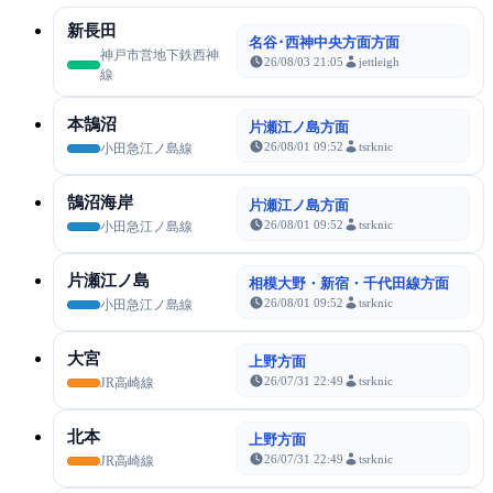
新長田
名谷･西神中央方面方面
神戸市営地下鉄西神
26/08/03 21:05
jettleigh
線
本鵠沼
片瀬江ノ島方面
26/08/01 09:52
tsrknic
小田急江ノ島線
鵠沼海岸
片瀬江ノ島方面
26/08/01 09:52
tsrknic
小田急江ノ島線
片瀬江ノ島
相模大野・新宿・千代田線方面
26/08/01 09:52
tsrknic
小田急江ノ島線
大宮
上野方面
26/07/31 22:49
tsrknic
JR高崎線
北本
上野方面
26/07/31 22:49
tsrknic
JR高崎線