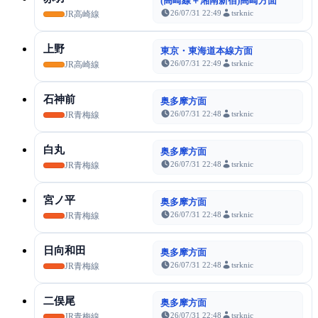
(高崎線＋湘南新宿)高崎方面
26/07/31 22:49
tsrknic
JR高崎線
上野
東京・東海道本線方面
26/07/31 22:49
tsrknic
JR高崎線
石神前
奥多摩方面
26/07/31 22:48
tsrknic
JR青梅線
白丸
奥多摩方面
26/07/31 22:48
tsrknic
JR青梅線
宮ノ平
奥多摩方面
26/07/31 22:48
tsrknic
JR青梅線
日向和田
奥多摩方面
26/07/31 22:48
tsrknic
JR青梅線
二俣尾
奥多摩方面
26/07/31 22:48
tsrknic
JR青梅線