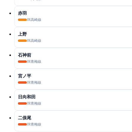
赤羽
JR高崎線
上野
JR高崎線
石神前
JR青梅線
宮ノ平
JR青梅線
日向和田
JR青梅線
二俣尾
JR青梅線