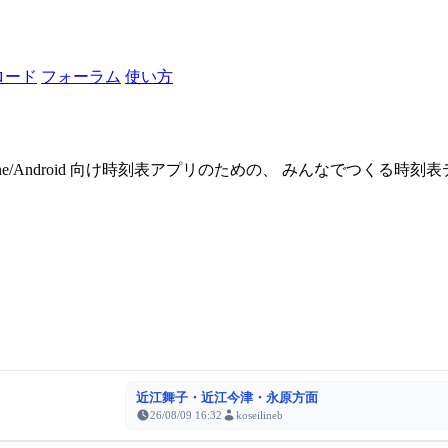
ロード
フォーラム
使い方
one/Android 向け時刻表アプリのための、 みんなでつくる時
近江舞子・近江今津・永原方面
26/08/09 16:32
koseilineb