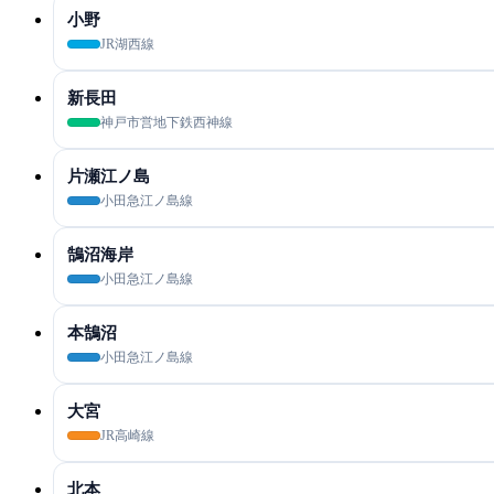
小野
JR湖西線
新長田
神戸市営地下鉄西神線
片瀬江ノ島
小田急江ノ島線
鵠沼海岸
小田急江ノ島線
本鵠沼
小田急江ノ島線
大宮
JR高崎線
北本