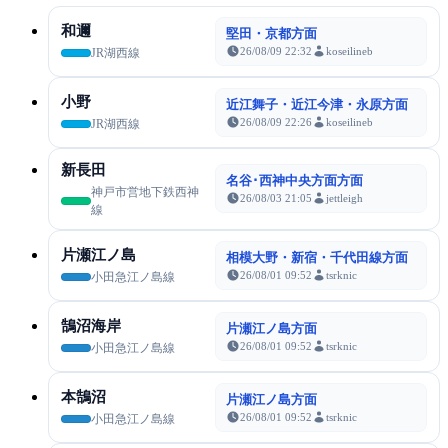
和邇
堅田・京都方面
26/08/09 22:32
koseilineb
JR湖西線
小野
近江舞子・近江今津・永原方面
26/08/09 22:26
koseilineb
JR湖西線
新長田
名谷･西神中央方面方面
神戸市営地下鉄西神
26/08/03 21:05
jettleigh
線
片瀬江ノ島
相模大野・新宿・千代田線方面
26/08/01 09:52
tsrknic
小田急江ノ島線
鵠沼海岸
片瀬江ノ島方面
26/08/01 09:52
tsrknic
小田急江ノ島線
本鵠沼
片瀬江ノ島方面
26/08/01 09:52
tsrknic
小田急江ノ島線