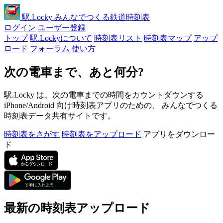
駅
.Locky
みんなでつくる鉄道時刻表
ログイン
ユーザー登録
トップ
駅.Lockyについて
時刻表リスト
時刻表マップ
アップ
ロード
フォーラム
使い方
次の電車まで、あと何分?
駅.Locky は、次の電車までの時間をカウントダウンする
iPhone/Android 向け時刻表アプリのための、 みんなでつくる
時刻表データ共有サイトです。
時刻表をさがす
時刻表をアップロード
アプリをダウンロー
ド
最新の時刻表アップロード