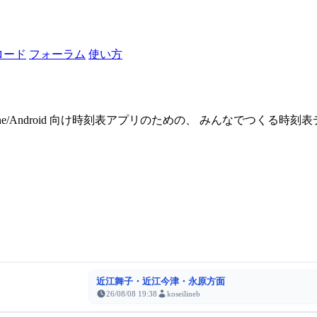
ロード
フォーラム
使い方
one/Android 向け時刻表アプリのための、 みんなでつくる時
近江舞子・近江今津・永原方面
26/08/08 19:38
koseilineb