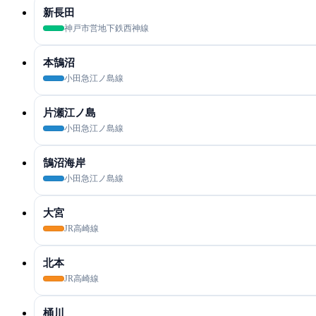
新長田
神戸市営地下鉄西神線
本鵠沼
小田急江ノ島線
片瀬江ノ島
小田急江ノ島線
鵠沼海岸
小田急江ノ島線
大宮
JR高崎線
北本
JR高崎線
桶川