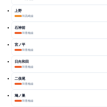
上野
JR高崎線
石神前
JR青梅線
宮ノ平
JR青梅線
日向和田
JR青梅線
二俣尾
JR青梅線
鳩ノ巣
JR青梅線