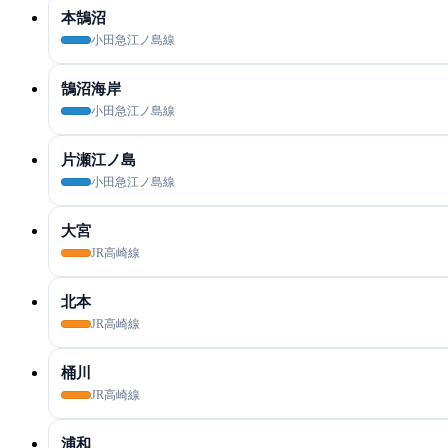
本鵠沼
小田急江ノ島線
鵠沼海岸
小田急江ノ島線
片瀬江ノ島
小田急江ノ島線
大宮
JR高崎線
北本
JR高崎線
桶川
JR高崎線
浦和