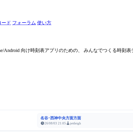
ロード
フォーラム
使い方
one/Android 向け時刻表アプリのための、 みんなでつくる時
名谷･西神中央方面方面
26/08/03 21:05
jettleigh