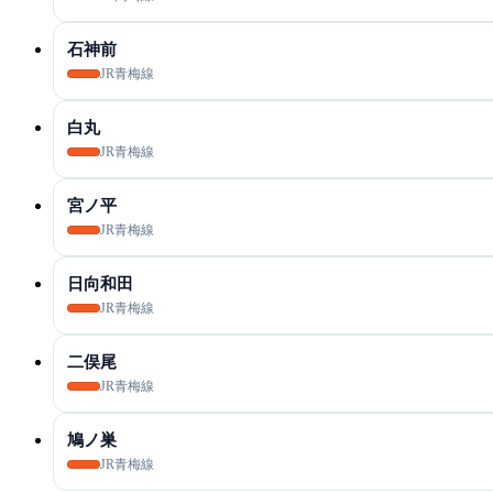
石神前
JR青梅線
白丸
JR青梅線
宮ノ平
JR青梅線
日向和田
JR青梅線
二俣尾
JR青梅線
鳩ノ巣
JR青梅線