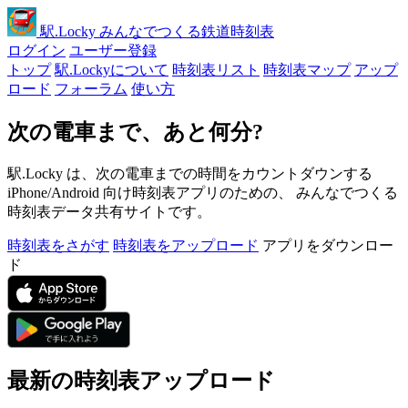
駅
.Locky
みんなでつくる鉄道時刻表
ログイン
ユーザー登録
トップ
駅.Lockyについて
時刻表リスト
時刻表マップ
アップ
ロード
フォーラム
使い方
次の電車まで、あと何分?
駅.Locky は、次の電車までの時間をカウントダウンする
iPhone/Android 向け時刻表アプリのための、 みんなでつくる
時刻表データ共有サイトです。
時刻表をさがす
時刻表をアップロード
アプリをダウンロー
ド
最新の時刻表アップロード