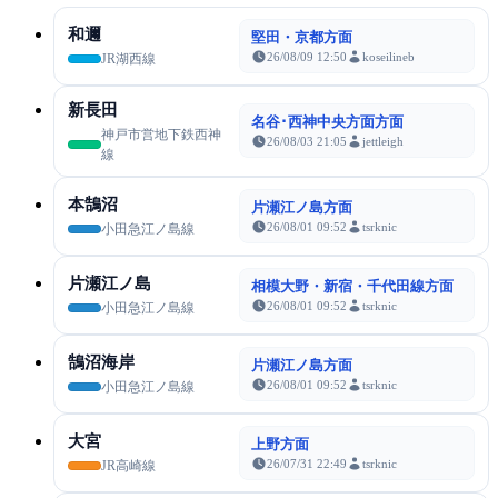
和邇
堅田・京都方面
26/08/09 12:50
koseilineb
JR湖西線
新長田
名谷･西神中央方面方面
神戸市営地下鉄西神
26/08/03 21:05
jettleigh
線
本鵠沼
片瀬江ノ島方面
26/08/01 09:52
tsrknic
小田急江ノ島線
片瀬江ノ島
相模大野・新宿・千代田線方面
26/08/01 09:52
tsrknic
小田急江ノ島線
鵠沼海岸
片瀬江ノ島方面
26/08/01 09:52
tsrknic
小田急江ノ島線
大宮
上野方面
26/07/31 22:49
tsrknic
JR高崎線