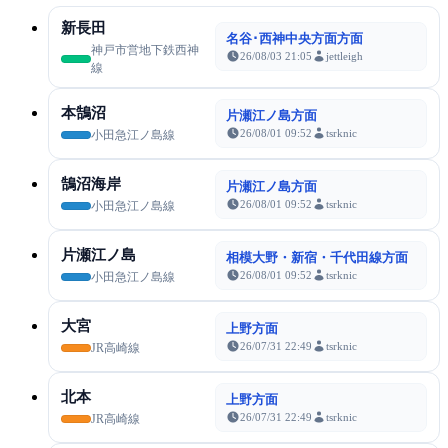
新長田
名谷･西神中央方面方面
神戸市営地下鉄西神
26/08/03 21:05
jettleigh
線
本鵠沼
片瀬江ノ島方面
26/08/01 09:52
tsrknic
小田急江ノ島線
鵠沼海岸
片瀬江ノ島方面
26/08/01 09:52
tsrknic
小田急江ノ島線
片瀬江ノ島
相模大野・新宿・千代田線方面
26/08/01 09:52
tsrknic
小田急江ノ島線
大宮
上野方面
26/07/31 22:49
tsrknic
JR高崎線
北本
上野方面
26/07/31 22:49
tsrknic
JR高崎線