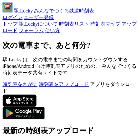
駅
.Locky
みんなでつくる鉄道時刻表
ログイン
ユーザー登録
トップ
駅.Lockyについて
時刻表リスト
時刻表マップ
アップ
ロード
フォーラム
使い方
次の電車まで、あと何分?
駅.Locky は、次の電車までの時間をカウントダウンする
iPhone/Android 向け時刻表アプリのための、 みんなでつくる
時刻表データ共有サイトです。
時刻表をさがす
時刻表をアップロード
アプリをダウンロー
ド
最新の時刻表アップロード