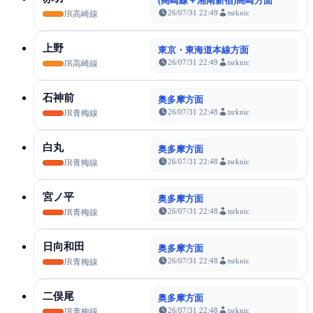
(高崎線＋湘南新宿)高崎方面
26/07/31 22:49
tsrknic
JR高崎線
上野
東京・東海道本線方面
26/07/31 22:49
tsrknic
JR高崎線
石神前
奥多摩方面
26/07/31 22:48
tsrknic
JR青梅線
白丸
奥多摩方面
26/07/31 22:48
tsrknic
JR青梅線
宮ノ平
奥多摩方面
26/07/31 22:48
tsrknic
JR青梅線
日向和田
奥多摩方面
26/07/31 22:48
tsrknic
JR青梅線
二俣尾
奥多摩方面
26/07/31 22:48
tsrknic
JR青梅線