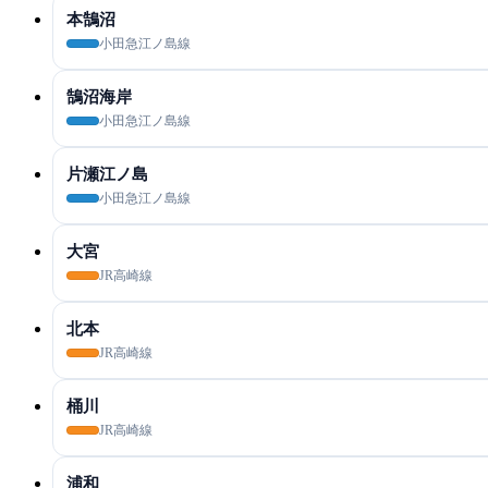
本鵠沼
小田急江ノ島線
鵠沼海岸
小田急江ノ島線
片瀬江ノ島
小田急江ノ島線
大宮
JR高崎線
北本
JR高崎線
桶川
JR高崎線
浦和