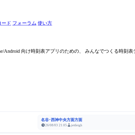
ロード
フォーラム
使い方
one/Android 向け時刻表アプリのための、 みんなでつくる時
名谷･西神中央方面方面
26/08/03 21:05
jettleigh