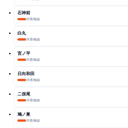
石神前
JR青梅線
白丸
JR青梅線
宮ノ平
JR青梅線
日向和田
JR青梅線
二俣尾
JR青梅線
鳩ノ巣
JR青梅線