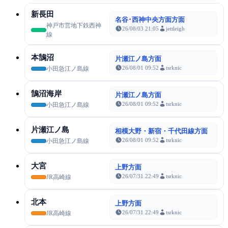
新長田
名谷･西神中央方面方面
神戸市営地下鉄西神
26/08/03 21:05
jettleigh
線
本鵠沼
片瀬江ノ島方面
26/08/01 09:52
tsrknic
小田急江ノ島線
鵠沼海岸
片瀬江ノ島方面
26/08/01 09:52
tsrknic
小田急江ノ島線
片瀬江ノ島
相模大野・新宿・千代田線方面
26/08/01 09:52
tsrknic
小田急江ノ島線
大宮
上野方面
26/07/31 22:49
tsrknic
JR高崎線
北本
上野方面
26/07/31 22:49
tsrknic
JR高崎線