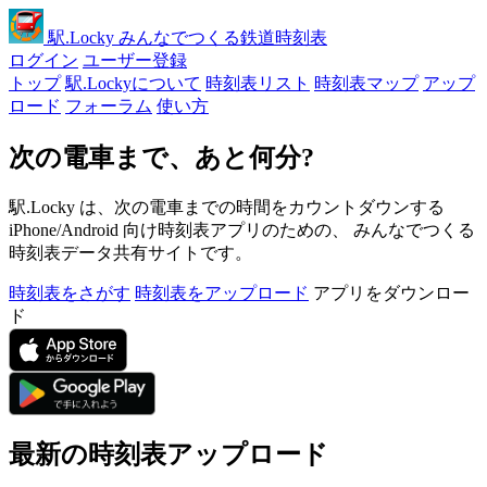
駅
.Locky
みんなでつくる鉄道時刻表
ログイン
ユーザー登録
トップ
駅.Lockyについて
時刻表リスト
時刻表マップ
アップ
ロード
フォーラム
使い方
次の電車まで、あと何分?
駅.Locky は、次の電車までの時間をカウントダウンする
iPhone/Android 向け時刻表アプリのための、 みんなでつくる
時刻表データ共有サイトです。
時刻表をさがす
時刻表をアップロード
アプリをダウンロー
ド
最新の時刻表アップロード