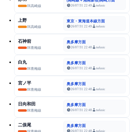
(高崎線＋湘南新宿)高崎方面
26/07/31 22:49
tsrknic
JR高崎線
上野
東京・東海道本線方面
26/07/31 22:49
tsrknic
JR高崎線
石神前
奥多摩方面
26/07/31 22:48
tsrknic
JR青梅線
白丸
奥多摩方面
26/07/31 22:48
tsrknic
JR青梅線
宮ノ平
奥多摩方面
26/07/31 22:48
tsrknic
JR青梅線
日向和田
奥多摩方面
26/07/31 22:48
tsrknic
JR青梅線
二俣尾
奥多摩方面
26/07/31 22:48
tsrknic
JR青梅線