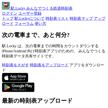
駅
.Locky
みんなでつくる鉄道時刻表
ログイン
ユーザー登録
トップ
駅.Lockyについて
時刻表リスト
時刻表マップ
アップ
ロード
フォーラム
使い方
次の電車まで、あと何分?
駅.Locky は、次の電車までの時間をカウントダウンする
iPhone/Android 向け時刻表アプリのための、 みんなでつくる
時刻表データ共有サイトです。
時刻表をさがす
時刻表をアップロード
アプリをダウンロー
ド
最新の時刻表アップロード