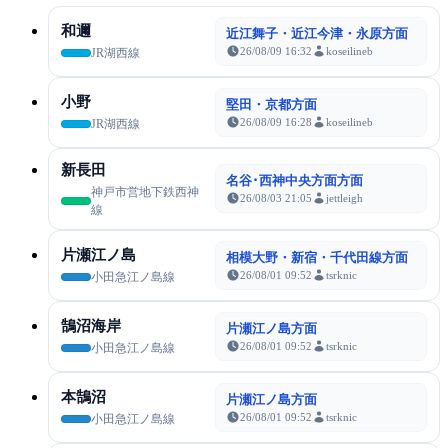
和邇
近江舞子・近江今津・永原方面
26/08/09 16:32
koseilineb
JR湖西線
小野
堅田・京都方面
26/08/09 16:28
koseilineb
JR湖西線
新長田
名谷･西神中央方面方面
神戸市営地下鉄西神
26/08/03 21:05
jettleigh
線
片瀬江ノ島
相模大野・新宿・千代田線方面
26/08/01 09:52
tsrknic
小田急江ノ島線
鵠沼海岸
片瀬江ノ島方面
26/08/01 09:52
tsrknic
小田急江ノ島線
本鵠沼
片瀬江ノ島方面
26/08/01 09:52
tsrknic
小田急江ノ島線