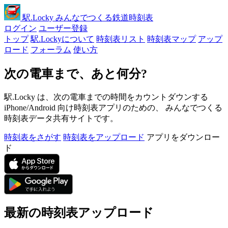
駅
.Locky
みんなでつくる鉄道時刻表
ログイン
ユーザー登録
トップ
駅.Lockyについて
時刻表リスト
時刻表マップ
アップ
ロード
フォーラム
使い方
次の電車まで、あと何分?
駅.Locky は、次の電車までの時間をカウントダウンする
iPhone/Android 向け時刻表アプリのための、 みんなでつくる
時刻表データ共有サイトです。
時刻表をさがす
時刻表をアップロード
アプリをダウンロー
ド
最新の時刻表アップロード