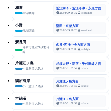
和邇
近江舞子・近江今津・永原方面
26/08/09 16:32
koseilineb
JR湖西線
小野
堅田・京都方面
26/08/09 16:28
koseilineb
JR湖西線
新長田
名谷･西神中央方面方面
神戸市営地下鉄西神
26/08/03 21:05
jettleigh
線
片瀬江ノ島
相模大野・新宿・千代田線方面
26/08/01 09:52
tsrknic
小田急江ノ島線
鵠沼海岸
片瀬江ノ島方面
26/08/01 09:52
tsrknic
小田急江ノ島線
本鵠沼
片瀬江ノ島方面
26/08/01 09:52
tsrknic
小田急江ノ島線