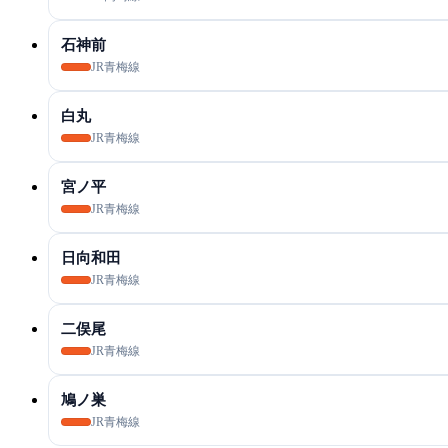
石神前
JR青梅線
白丸
JR青梅線
宮ノ平
JR青梅線
日向和田
JR青梅線
二俣尾
JR青梅線
鳩ノ巣
JR青梅線