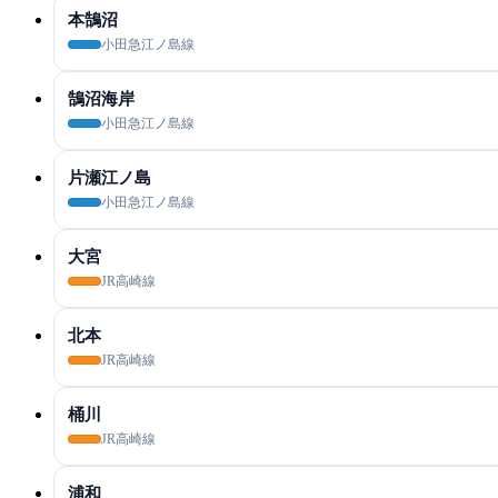
本鵠沼
小田急江ノ島線
鵠沼海岸
小田急江ノ島線
片瀬江ノ島
小田急江ノ島線
大宮
JR高崎線
北本
JR高崎線
桶川
JR高崎線
浦和