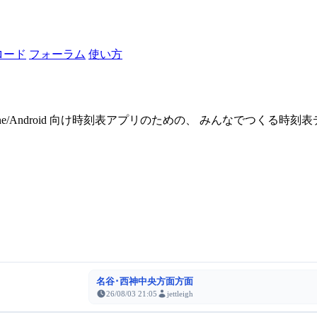
ロード
フォーラム
使い方
one/Android 向け時刻表アプリのための、 みんなでつくる時
名谷･西神中央方面方面
26/08/03 21:05
jettleigh