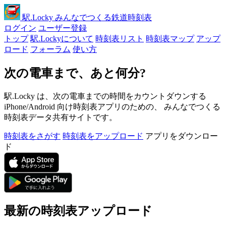
駅
.Locky
みんなでつくる鉄道時刻表
ログイン
ユーザー登録
トップ
駅.Lockyについて
時刻表リスト
時刻表マップ
アップ
ロード
フォーラム
使い方
次の電車まで、あと何分?
駅.Locky は、次の電車までの時間をカウントダウンする
iPhone/Android 向け時刻表アプリのための、 みんなでつくる
時刻表データ共有サイトです。
時刻表をさがす
時刻表をアップロード
アプリをダウンロー
ド
最新の時刻表アップロード