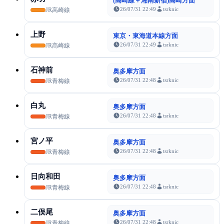
(高崎線＋湘南新宿)高崎方面
26/07/31 22:49
tsrknic
JR高崎線
上野
東京・東海道本線方面
26/07/31 22:49
tsrknic
JR高崎線
石神前
奥多摩方面
26/07/31 22:48
tsrknic
JR青梅線
白丸
奥多摩方面
26/07/31 22:48
tsrknic
JR青梅線
宮ノ平
奥多摩方面
26/07/31 22:48
tsrknic
JR青梅線
日向和田
奥多摩方面
26/07/31 22:48
tsrknic
JR青梅線
二俣尾
奥多摩方面
26/07/31 22:48
tsrknic
JR青梅線