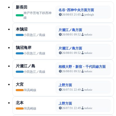
新長田
名谷･西神中央方面方面
神戸市営地下鉄西神
26/08/03 21:05
jettleigh
線
本鵠沼
片瀬江ノ島方面
26/08/01 09:52
tsrknic
小田急江ノ島線
鵠沼海岸
片瀬江ノ島方面
26/08/01 09:52
tsrknic
小田急江ノ島線
片瀬江ノ島
相模大野・新宿・千代田線方面
26/08/01 09:52
tsrknic
小田急江ノ島線
大宮
上野方面
26/07/31 22:49
tsrknic
JR高崎線
北本
上野方面
26/07/31 22:49
tsrknic
JR高崎線