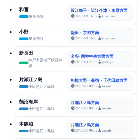
和邇
近江舞子・近江今津・永原方面
26/08/09 16:32
koseilineb
JR湖西線
小野
堅田・京都方面
26/08/09 16:28
koseilineb
JR湖西線
新長田
名谷･西神中央方面方面
神戸市営地下鉄西神
26/08/03 21:05
jettleigh
線
片瀬江ノ島
相模大野・新宿・千代田線方面
26/08/01 09:52
tsrknic
小田急江ノ島線
鵠沼海岸
片瀬江ノ島方面
26/08/01 09:52
tsrknic
小田急江ノ島線
本鵠沼
片瀬江ノ島方面
26/08/01 09:52
tsrknic
小田急江ノ島線