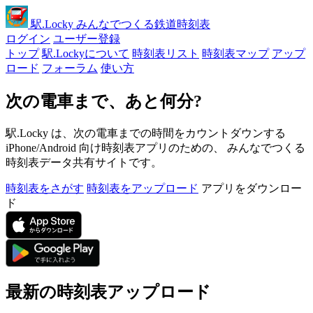
駅
.Locky
みんなでつくる鉄道時刻表
ログイン
ユーザー登録
トップ
駅.Lockyについて
時刻表リスト
時刻表マップ
アップ
ロード
フォーラム
使い方
次の電車まで、あと何分?
駅.Locky は、次の電車までの時間をカウントダウンする
iPhone/Android 向け時刻表アプリのための、 みんなでつくる
時刻表データ共有サイトです。
時刻表をさがす
時刻表をアップロード
アプリをダウンロー
ド
最新の時刻表アップロード