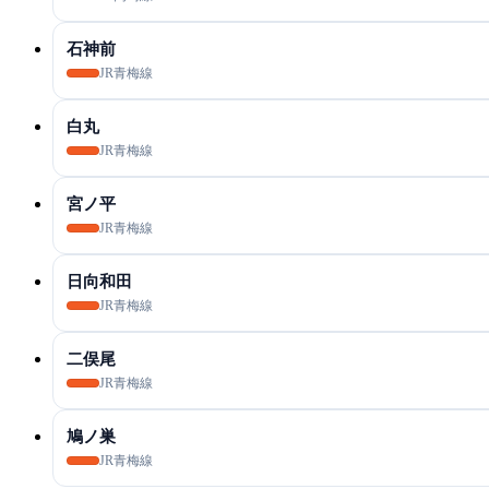
石神前
JR青梅線
白丸
JR青梅線
宮ノ平
JR青梅線
日向和田
JR青梅線
二俣尾
JR青梅線
鳩ノ巣
JR青梅線