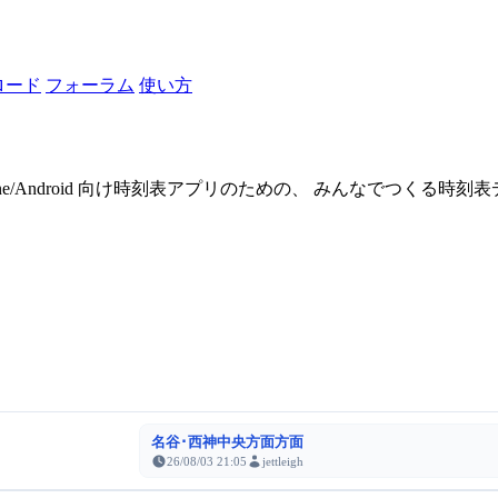
ロード
フォーラム
使い方
one/Android 向け時刻表アプリのための、 みんなでつくる時
名谷･西神中央方面方面
26/08/03 21:05
jettleigh