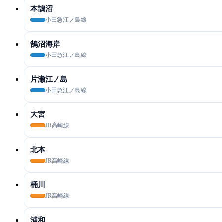
本鵠沼
小田急江ノ島線
鵠沼海岸
小田急江ノ島線
片瀬江ノ島
小田急江ノ島線
大宮
JR高崎線
北本
JR高崎線
桶川
JR高崎線
浦和