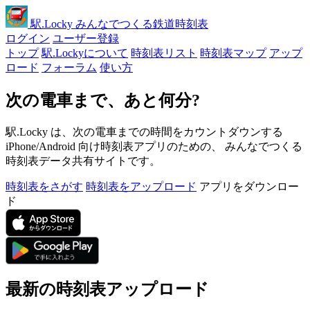
駅
.Locky
みんなでつくる鉄道時刻表
ログイン
ユーザー登録
トップ
駅.Lockyについて
時刻表リスト
時刻表マップ
アップ
ロード
フォーラム
使い方
次の電車まで、あと何分?
駅.Locky は、次の電車までの時間をカウントダウンする
iPhone/Android 向け時刻表アプリのための、 みんなでつくる
時刻表データ共有サイトです。
時刻表をさがす
時刻表をアップロード
アプリをダウンロー
ド
最新の時刻表アップロード