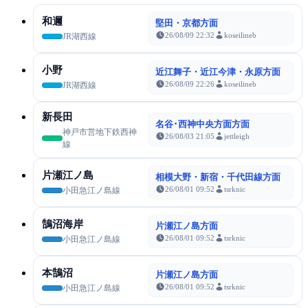
和邇
堅田・京都方面
26/08/09 22:32
koseilineb
JR湖西線
小野
近江舞子・近江今津・永原方面
26/08/09 22:26
koseilineb
JR湖西線
新長田
名谷･西神中央方面方面
神戸市営地下鉄西神
26/08/03 21:05
jettleigh
線
片瀬江ノ島
相模大野・新宿・千代田線方面
26/08/01 09:52
tsrknic
小田急江ノ島線
鵠沼海岸
片瀬江ノ島方面
26/08/01 09:52
tsrknic
小田急江ノ島線
本鵠沼
片瀬江ノ島方面
26/08/01 09:52
tsrknic
小田急江ノ島線