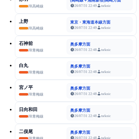
(高崎線＋湘南新宿)高崎方面
26/07/31 22:49
tsrknic
JR高崎線
上野
東京・東海道本線方面
26/07/31 22:49
tsrknic
JR高崎線
石神前
奥多摩方面
26/07/31 22:48
tsrknic
JR青梅線
白丸
奥多摩方面
26/07/31 22:48
tsrknic
JR青梅線
宮ノ平
奥多摩方面
26/07/31 22:48
tsrknic
JR青梅線
日向和田
奥多摩方面
26/07/31 22:48
tsrknic
JR青梅線
二俣尾
奥多摩方面
26/07/31 22:48
tsrknic
JR青梅線