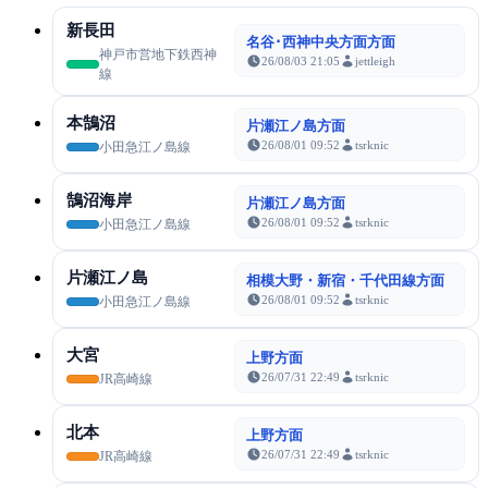
新長田
名谷･西神中央方面方面
神戸市営地下鉄西神
26/08/03 21:05
jettleigh
線
本鵠沼
片瀬江ノ島方面
26/08/01 09:52
tsrknic
小田急江ノ島線
鵠沼海岸
片瀬江ノ島方面
26/08/01 09:52
tsrknic
小田急江ノ島線
片瀬江ノ島
相模大野・新宿・千代田線方面
26/08/01 09:52
tsrknic
小田急江ノ島線
大宮
上野方面
26/07/31 22:49
tsrknic
JR高崎線
北本
上野方面
26/07/31 22:49
tsrknic
JR高崎線