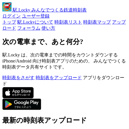
駅
.Locky
みんなでつくる鉄道時刻表
ログイン
ユーザー登録
トップ
駅.Lockyについて
時刻表リスト
時刻表マップ
アップ
ロード
フォーラム
使い方
次の電車まで、あと何分?
駅.Locky は、次の電車までの時間をカウントダウンする
iPhone/Android 向け時刻表アプリのための、 みんなでつくる
時刻表データ共有サイトです。
時刻表をさがす
時刻表をアップロード
アプリをダウンロー
ド
最新の時刻表アップロード