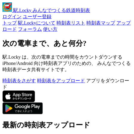
駅
.Locky
みんなでつくる鉄道時刻表
ログイン
ユーザー登録
トップ
駅.Lockyについて
時刻表リスト
時刻表マップ
アップ
ロード
フォーラム
使い方
次の電車まで、あと何分?
駅.Locky は、次の電車までの時間をカウントダウンする
iPhone/Android 向け時刻表アプリのための、 みんなでつくる
時刻表データ共有サイトです。
時刻表をさがす
時刻表をアップロード
アプリをダウンロー
ド
最新の時刻表アップロード