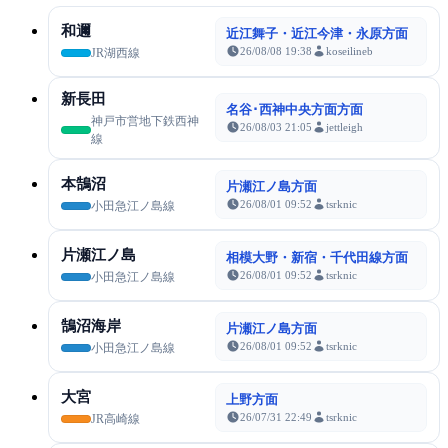
和邇
近江舞子・近江今津・永原方面
26/08/08 19:38
koseilineb
JR湖西線
新長田
名谷･西神中央方面方面
神戸市営地下鉄西神
26/08/03 21:05
jettleigh
線
本鵠沼
片瀬江ノ島方面
26/08/01 09:52
tsrknic
小田急江ノ島線
片瀬江ノ島
相模大野・新宿・千代田線方面
26/08/01 09:52
tsrknic
小田急江ノ島線
鵠沼海岸
片瀬江ノ島方面
26/08/01 09:52
tsrknic
小田急江ノ島線
大宮
上野方面
26/07/31 22:49
tsrknic
JR高崎線