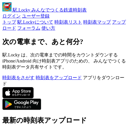
駅
.Locky
みんなでつくる鉄道時刻表
ログイン
ユーザー登録
トップ
駅.Lockyについて
時刻表リスト
時刻表マップ
アップ
ロード
フォーラム
使い方
次の電車まで、あと何分?
駅.Locky は、次の電車までの時間をカウントダウンする
iPhone/Android 向け時刻表アプリのための、 みんなでつくる
時刻表データ共有サイトです。
時刻表をさがす
時刻表をアップロード
アプリをダウンロー
ド
最新の時刻表アップロード