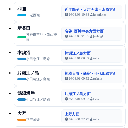
和邇
近江舞子・近江今津・永原方面
26/08/08 19:38
koseilineb
JR湖西線
新長田
名谷･西神中央方面方面
神戸市営地下鉄西神
26/08/03 21:05
jettleigh
線
本鵠沼
片瀬江ノ島方面
26/08/01 09:52
tsrknic
小田急江ノ島線
片瀬江ノ島
相模大野・新宿・千代田線方面
26/08/01 09:52
tsrknic
小田急江ノ島線
鵠沼海岸
片瀬江ノ島方面
26/08/01 09:52
tsrknic
小田急江ノ島線
大宮
上野方面
26/07/31 22:49
tsrknic
JR高崎線