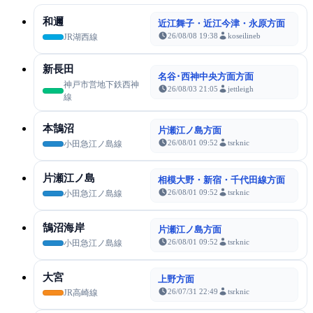
和邇
近江舞子・近江今津・永原方面
26/08/08 19:38
koseilineb
JR湖西線
新長田
名谷･西神中央方面方面
神戸市営地下鉄西神
26/08/03 21:05
jettleigh
線
本鵠沼
片瀬江ノ島方面
26/08/01 09:52
tsrknic
小田急江ノ島線
片瀬江ノ島
相模大野・新宿・千代田線方面
26/08/01 09:52
tsrknic
小田急江ノ島線
鵠沼海岸
片瀬江ノ島方面
26/08/01 09:52
tsrknic
小田急江ノ島線
大宮
上野方面
26/07/31 22:49
tsrknic
JR高崎線