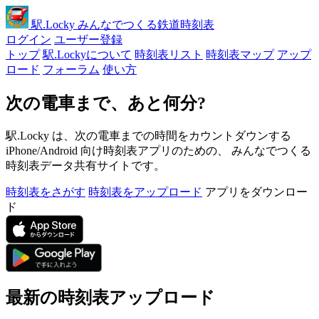
駅
.Locky
みんなでつくる鉄道時刻表
ログイン
ユーザー登録
トップ
駅.Lockyについて
時刻表リスト
時刻表マップ
アップ
ロード
フォーラム
使い方
次の電車まで、あと何分?
駅.Locky は、次の電車までの時間をカウントダウンする
iPhone/Android 向け時刻表アプリのための、 みんなでつくる
時刻表データ共有サイトです。
時刻表をさがす
時刻表をアップロード
アプリをダウンロー
ド
最新の時刻表アップロード