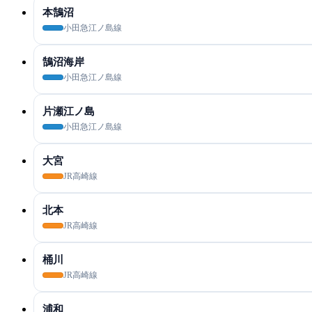
本鵠沼
小田急江ノ島線
鵠沼海岸
小田急江ノ島線
片瀬江ノ島
小田急江ノ島線
大宮
JR高崎線
北本
JR高崎線
桶川
JR高崎線
浦和