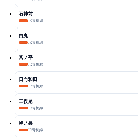
石神前
JR青梅線
白丸
JR青梅線
宮ノ平
JR青梅線
日向和田
JR青梅線
二俣尾
JR青梅線
鳩ノ巣
JR青梅線