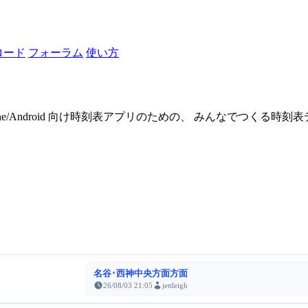
ロード
フォーラム
使い方
one/Android 向け時刻表アプリのための、 みんなでつくる時
名谷･西神中央方面方面
26/08/03 21:05
jettleigh