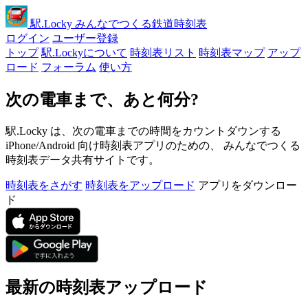
駅
.Locky
みんなでつくる鉄道時刻表
ログイン
ユーザー登録
トップ
駅.Lockyについて
時刻表リスト
時刻表マップ
アップ
ロード
フォーラム
使い方
次の電車まで、あと何分?
駅.Locky は、次の電車までの時間をカウントダウンする
iPhone/Android 向け時刻表アプリのための、 みんなでつくる
時刻表データ共有サイトです。
時刻表をさがす
時刻表をアップロード
アプリをダウンロー
ド
最新の時刻表アップロード