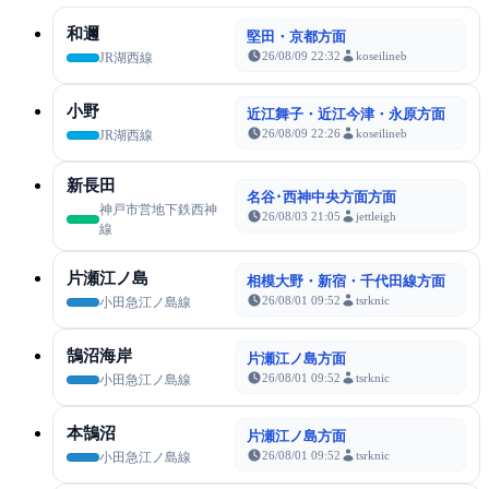
和邇
堅田・京都方面
26/08/09 22:32
koseilineb
JR湖西線
小野
近江舞子・近江今津・永原方面
26/08/09 22:26
koseilineb
JR湖西線
新長田
名谷･西神中央方面方面
神戸市営地下鉄西神
26/08/03 21:05
jettleigh
線
片瀬江ノ島
相模大野・新宿・千代田線方面
26/08/01 09:52
tsrknic
小田急江ノ島線
鵠沼海岸
片瀬江ノ島方面
26/08/01 09:52
tsrknic
小田急江ノ島線
本鵠沼
片瀬江ノ島方面
26/08/01 09:52
tsrknic
小田急江ノ島線