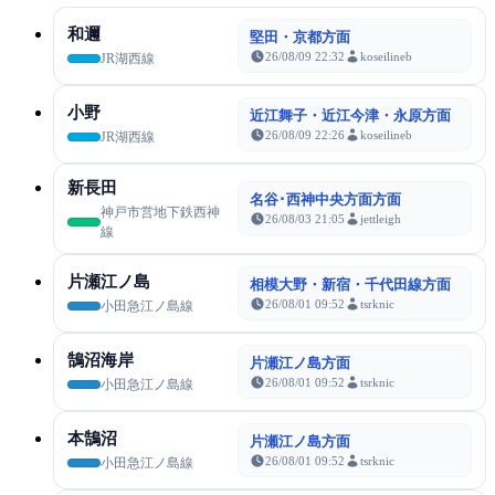
和邇
堅田・京都方面
26/08/09 22:32
koseilineb
JR湖西線
小野
近江舞子・近江今津・永原方面
26/08/09 22:26
koseilineb
JR湖西線
新長田
名谷･西神中央方面方面
神戸市営地下鉄西神
26/08/03 21:05
jettleigh
線
片瀬江ノ島
相模大野・新宿・千代田線方面
26/08/01 09:52
tsrknic
小田急江ノ島線
鵠沼海岸
片瀬江ノ島方面
26/08/01 09:52
tsrknic
小田急江ノ島線
本鵠沼
片瀬江ノ島方面
26/08/01 09:52
tsrknic
小田急江ノ島線