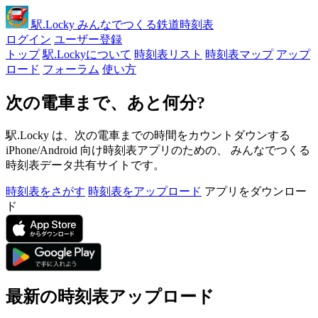
駅
.Locky
みんなでつくる鉄道時刻表
ログイン
ユーザー登録
トップ
駅.Lockyについて
時刻表リスト
時刻表マップ
アップ
ロード
フォーラム
使い方
次の電車まで、あと何分?
駅.Locky は、次の電車までの時間をカウントダウンする
iPhone/Android 向け時刻表アプリのための、 みんなでつくる
時刻表データ共有サイトです。
時刻表をさがす
時刻表をアップロード
アプリをダウンロー
ド
最新の時刻表アップロード