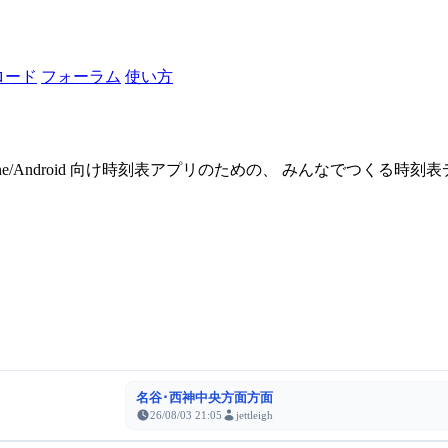
ロード
フォーラム
使い方
one/Android 向け時刻表アプリのための、 みんなでつくる時
名谷･西神中央方面方面
26/08/03 21:05
jettleigh