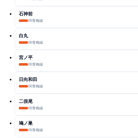
石神前
JR青梅線
白丸
JR青梅線
宮ノ平
JR青梅線
日向和田
JR青梅線
二俣尾
JR青梅線
鳩ノ巣
JR青梅線