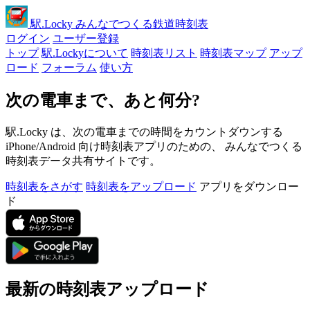
駅
.Locky
みんなでつくる鉄道時刻表
ログイン
ユーザー登録
トップ
駅.Lockyについて
時刻表リスト
時刻表マップ
アップ
ロード
フォーラム
使い方
次の電車まで、あと何分?
駅.Locky は、次の電車までの時間をカウントダウンする
iPhone/Android 向け時刻表アプリのための、 みんなでつくる
時刻表データ共有サイトです。
時刻表をさがす
時刻表をアップロード
アプリをダウンロー
ド
最新の時刻表アップロード