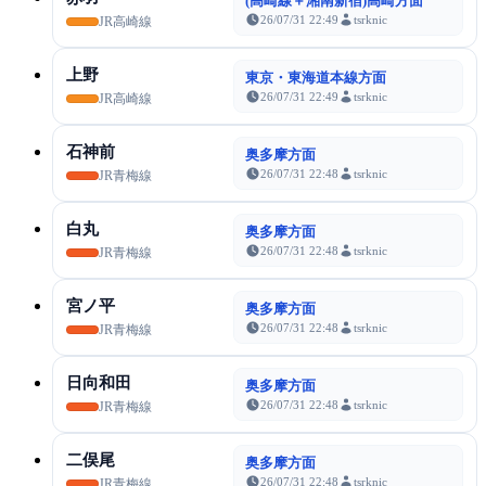
(高崎線＋湘南新宿)高崎方面
26/07/31 22:49
tsrknic
JR高崎線
上野
東京・東海道本線方面
26/07/31 22:49
tsrknic
JR高崎線
石神前
奥多摩方面
26/07/31 22:48
tsrknic
JR青梅線
白丸
奥多摩方面
26/07/31 22:48
tsrknic
JR青梅線
宮ノ平
奥多摩方面
26/07/31 22:48
tsrknic
JR青梅線
日向和田
奥多摩方面
26/07/31 22:48
tsrknic
JR青梅線
二俣尾
奥多摩方面
26/07/31 22:48
tsrknic
JR青梅線