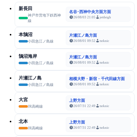
新長田
名谷･西神中央方面方面
神戸市営地下鉄西神
26/08/03 21:05
jettleigh
線
本鵠沼
片瀬江ノ島方面
26/08/01 09:52
tsrknic
小田急江ノ島線
鵠沼海岸
片瀬江ノ島方面
26/08/01 09:52
tsrknic
小田急江ノ島線
片瀬江ノ島
相模大野・新宿・千代田線方面
26/08/01 09:52
tsrknic
小田急江ノ島線
大宮
上野方面
26/07/31 22:49
tsrknic
JR高崎線
北本
上野方面
26/07/31 22:49
tsrknic
JR高崎線