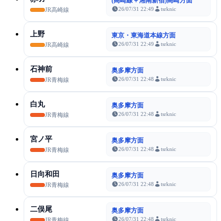
(高崎線＋湘南新宿)高崎方面
26/07/31 22:49
tsrknic
JR高崎線
上野
東京・東海道本線方面
26/07/31 22:49
tsrknic
JR高崎線
石神前
奥多摩方面
26/07/31 22:48
tsrknic
JR青梅線
白丸
奥多摩方面
26/07/31 22:48
tsrknic
JR青梅線
宮ノ平
奥多摩方面
26/07/31 22:48
tsrknic
JR青梅線
日向和田
奥多摩方面
26/07/31 22:48
tsrknic
JR青梅線
二俣尾
奥多摩方面
26/07/31 22:48
tsrknic
JR青梅線