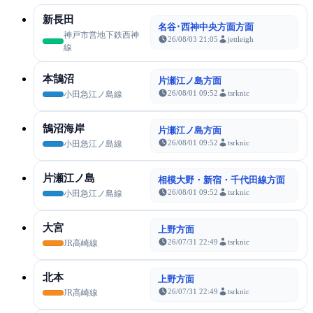
新長田
名谷･西神中央方面方面
神戸市営地下鉄西神
26/08/03 21:05
jettleigh
線
本鵠沼
片瀬江ノ島方面
26/08/01 09:52
tsrknic
小田急江ノ島線
鵠沼海岸
片瀬江ノ島方面
26/08/01 09:52
tsrknic
小田急江ノ島線
片瀬江ノ島
相模大野・新宿・千代田線方面
26/08/01 09:52
tsrknic
小田急江ノ島線
大宮
上野方面
26/07/31 22:49
tsrknic
JR高崎線
北本
上野方面
26/07/31 22:49
tsrknic
JR高崎線