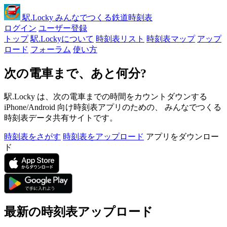
駅
.Locky
みんなでつくる鉄道時刻表
ログイン
ユーザー登録
トップ
駅.Lockyについて
時刻表リスト
時刻表マップ
アップ
ロード
フォーラム
使い方
次の電車まで、あと何分?
駅.Locky は、次の電車までの時間をカウントダウンする
iPhone/Android 向け時刻表アプリのための、 みんなでつくる
時刻表データ共有サイトです。
時刻表をさがす
時刻表をアップロード
アプリをダウンロー
ド
最新の時刻表アップロード