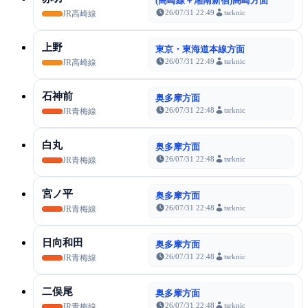
(高崎線＋湘南新宿)高崎方面
26/07/31 22:49
tsrknic
JR高崎線
上野
東京・東海道本線方面
26/07/31 22:49
tsrknic
JR高崎線
石神前
奥多摩方面
26/07/31 22:48
tsrknic
JR青梅線
白丸
奥多摩方面
26/07/31 22:48
tsrknic
JR青梅線
宮ノ平
奥多摩方面
26/07/31 22:48
tsrknic
JR青梅線
日向和田
奥多摩方面
26/07/31 22:48
tsrknic
JR青梅線
二俣尾
奥多摩方面
26/07/31 22:48
tsrknic
JR青梅線