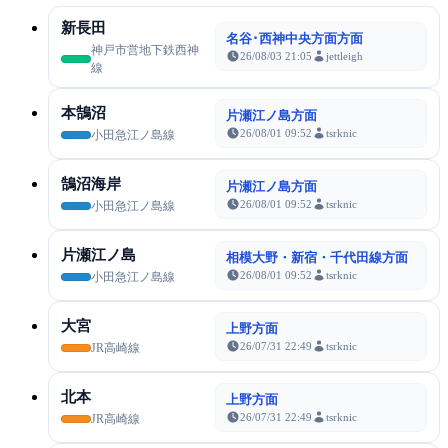
新長田
名谷･西神中央方面方面
神戸市営地下鉄西神
26/08/03 21:05
jettleigh
線
本鵠沼
片瀬江ノ島方面
26/08/01 09:52
tsrknic
小田急江ノ島線
鵠沼海岸
片瀬江ノ島方面
26/08/01 09:52
tsrknic
小田急江ノ島線
片瀬江ノ島
相模大野・新宿・千代田線方面
26/08/01 09:52
tsrknic
小田急江ノ島線
大宮
上野方面
26/07/31 22:49
tsrknic
JR高崎線
北本
上野方面
26/07/31 22:49
tsrknic
JR高崎線