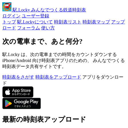
駅
.Locky
みんなでつくる鉄道時刻表
ログイン
ユーザー登録
トップ
駅.Lockyについて
時刻表リスト
時刻表マップ
アップ
ロード
フォーラム
使い方
次の電車まで、あと何分?
駅.Locky は、次の電車までの時間をカウントダウンする
iPhone/Android 向け時刻表アプリのための、 みんなでつくる
時刻表データ共有サイトです。
時刻表をさがす
時刻表をアップロード
アプリをダウンロー
ド
最新の時刻表アップロード