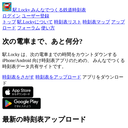
駅
.Locky
みんなでつくる鉄道時刻表
ログイン
ユーザー登録
トップ
駅.Lockyについて
時刻表リスト
時刻表マップ
アップ
ロード
フォーラム
使い方
次の電車まで、あと何分?
駅.Locky は、次の電車までの時間をカウントダウンする
iPhone/Android 向け時刻表アプリのための、 みんなでつくる
時刻表データ共有サイトです。
時刻表をさがす
時刻表をアップロード
アプリをダウンロー
ド
最新の時刻表アップロード