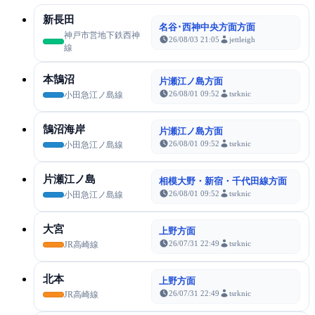
新長田
名谷･西神中央方面方面
神戸市営地下鉄西神
26/08/03 21:05
jettleigh
線
本鵠沼
片瀬江ノ島方面
26/08/01 09:52
tsrknic
小田急江ノ島線
鵠沼海岸
片瀬江ノ島方面
26/08/01 09:52
tsrknic
小田急江ノ島線
片瀬江ノ島
相模大野・新宿・千代田線方面
26/08/01 09:52
tsrknic
小田急江ノ島線
大宮
上野方面
26/07/31 22:49
tsrknic
JR高崎線
北本
上野方面
26/07/31 22:49
tsrknic
JR高崎線