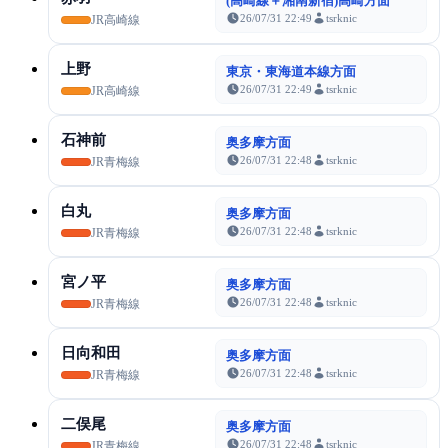
(高崎線＋湘南新宿)高崎方面
26/07/31 22:49
tsrknic
JR高崎線
上野
東京・東海道本線方面
26/07/31 22:49
tsrknic
JR高崎線
石神前
奥多摩方面
26/07/31 22:48
tsrknic
JR青梅線
白丸
奥多摩方面
26/07/31 22:48
tsrknic
JR青梅線
宮ノ平
奥多摩方面
26/07/31 22:48
tsrknic
JR青梅線
日向和田
奥多摩方面
26/07/31 22:48
tsrknic
JR青梅線
二俣尾
奥多摩方面
26/07/31 22:48
tsrknic
JR青梅線