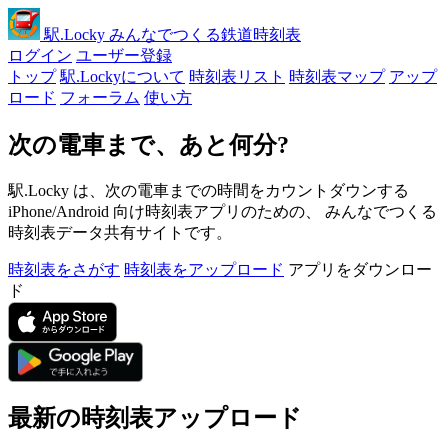
駅
.Locky
みんなでつくる鉄道時刻表
ログイン
ユーザー登録
トップ
駅.Lockyについて
時刻表リスト
時刻表マップ
アップ
ロード
フォーラム
使い方
次の電車まで、あと何分?
駅.Locky は、次の電車までの時間をカウントダウンする
iPhone/Android 向け時刻表アプリのための、 みんなでつくる
時刻表データ共有サイトです。
時刻表をさがす
時刻表をアップロード
アプリをダウンロー
ド
最新の時刻表アップロード