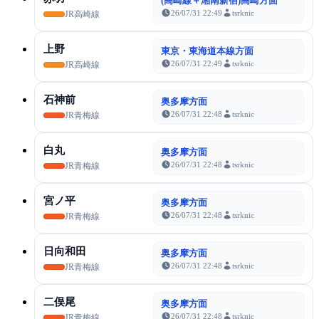
(高崎線＋湘南新宿)高崎方面
26/07/31 22:49
tsrknic
JR高崎線
上野
東京・東海道本線方面
26/07/31 22:49
tsrknic
JR高崎線
石神前
奥多摩方面
26/07/31 22:48
tsrknic
JR青梅線
白丸
奥多摩方面
26/07/31 22:48
tsrknic
JR青梅線
宮ノ平
奥多摩方面
26/07/31 22:48
tsrknic
JR青梅線
日向和田
奥多摩方面
26/07/31 22:48
tsrknic
JR青梅線
二俣尾
奥多摩方面
26/07/31 22:48
tsrknic
JR青梅線