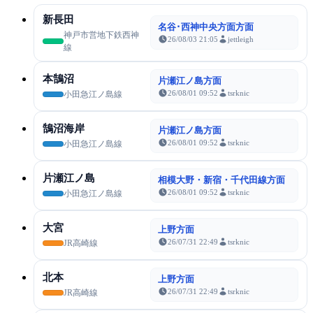
新長田
名谷･西神中央方面方面
神戸市営地下鉄西神
26/08/03 21:05
jettleigh
線
本鵠沼
片瀬江ノ島方面
26/08/01 09:52
tsrknic
小田急江ノ島線
鵠沼海岸
片瀬江ノ島方面
26/08/01 09:52
tsrknic
小田急江ノ島線
片瀬江ノ島
相模大野・新宿・千代田線方面
26/08/01 09:52
tsrknic
小田急江ノ島線
大宮
上野方面
26/07/31 22:49
tsrknic
JR高崎線
北本
上野方面
26/07/31 22:49
tsrknic
JR高崎線