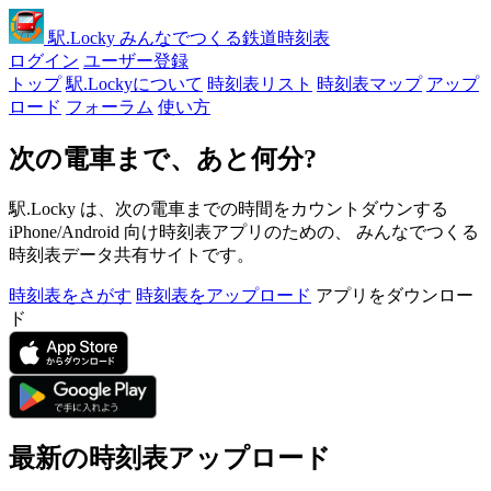
駅
.Locky
みんなでつくる鉄道時刻表
ログイン
ユーザー登録
トップ
駅.Lockyについて
時刻表リスト
時刻表マップ
アップ
ロード
フォーラム
使い方
次の電車まで、あと何分?
駅.Locky は、次の電車までの時間をカウントダウンする
iPhone/Android 向け時刻表アプリのための、 みんなでつくる
時刻表データ共有サイトです。
時刻表をさがす
時刻表をアップロード
アプリをダウンロー
ド
最新の時刻表アップロード