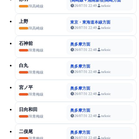
(高崎線＋湘南新宿)高崎方面
26/07/31 22:49
tsrknic
JR高崎線
上野
東京・東海道本線方面
26/07/31 22:49
tsrknic
JR高崎線
石神前
奥多摩方面
26/07/31 22:48
tsrknic
JR青梅線
白丸
奥多摩方面
26/07/31 22:48
tsrknic
JR青梅線
宮ノ平
奥多摩方面
26/07/31 22:48
tsrknic
JR青梅線
日向和田
奥多摩方面
26/07/31 22:48
tsrknic
JR青梅線
二俣尾
奥多摩方面
26/07/31 22:48
tsrknic
JR青梅線