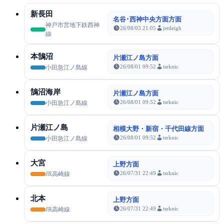
新長田
名谷･西神中央方面方面
神戸市営地下鉄西神
26/08/03 21:05
jettleigh
線
本鵠沼
片瀬江ノ島方面
26/08/01 09:52
tsrknic
小田急江ノ島線
鵠沼海岸
片瀬江ノ島方面
26/08/01 09:52
tsrknic
小田急江ノ島線
片瀬江ノ島
相模大野・新宿・千代田線方面
26/08/01 09:52
tsrknic
小田急江ノ島線
大宮
上野方面
26/07/31 22:49
tsrknic
JR高崎線
北本
上野方面
26/07/31 22:49
tsrknic
JR高崎線