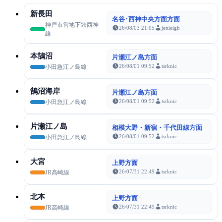
新長田
名谷･西神中央方面方面
神戸市営地下鉄西神
26/08/03 21:05
jettleigh
線
本鵠沼
片瀬江ノ島方面
26/08/01 09:52
tsrknic
小田急江ノ島線
鵠沼海岸
片瀬江ノ島方面
26/08/01 09:52
tsrknic
小田急江ノ島線
片瀬江ノ島
相模大野・新宿・千代田線方面
26/08/01 09:52
tsrknic
小田急江ノ島線
大宮
上野方面
26/07/31 22:49
tsrknic
JR高崎線
北本
上野方面
26/07/31 22:49
tsrknic
JR高崎線