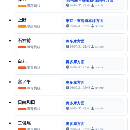
(高崎線＋湘南新宿)高崎方面
26/07/31 22:49
tsrknic
JR高崎線
上野
東京・東海道本線方面
26/07/31 22:49
tsrknic
JR高崎線
石神前
奥多摩方面
26/07/31 22:48
tsrknic
JR青梅線
白丸
奥多摩方面
26/07/31 22:48
tsrknic
JR青梅線
宮ノ平
奥多摩方面
26/07/31 22:48
tsrknic
JR青梅線
日向和田
奥多摩方面
26/07/31 22:48
tsrknic
JR青梅線
二俣尾
奥多摩方面
26/07/31 22:48
tsrknic
JR青梅線