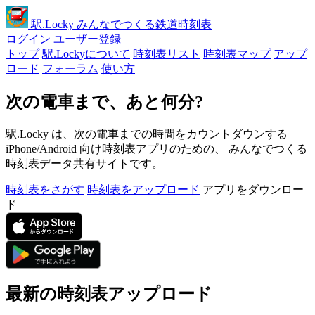
駅
.Locky
みんなでつくる鉄道時刻表
ログイン
ユーザー登録
トップ
駅.Lockyについて
時刻表リスト
時刻表マップ
アップ
ロード
フォーラム
使い方
次の電車まで、あと何分?
駅.Locky は、次の電車までの時間をカウントダウンする
iPhone/Android 向け時刻表アプリのための、 みんなでつくる
時刻表データ共有サイトです。
時刻表をさがす
時刻表をアップロード
アプリをダウンロー
ド
最新の時刻表アップロード