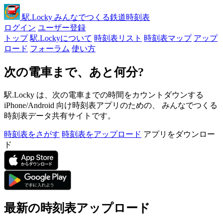
駅
.Locky
みんなでつくる鉄道時刻表
ログイン
ユーザー登録
トップ
駅.Lockyについて
時刻表リスト
時刻表マップ
アップ
ロード
フォーラム
使い方
次の電車まで、あと何分?
駅.Locky は、次の電車までの時間をカウントダウンする
iPhone/Android 向け時刻表アプリのための、 みんなでつくる
時刻表データ共有サイトです。
時刻表をさがす
時刻表をアップロード
アプリをダウンロー
ド
最新の時刻表アップロード