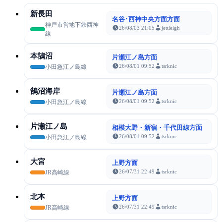
新長田
名谷･西神中央方面方面
神戸市営地下鉄西神
26/08/03 21:05
jettleigh
線
本鵠沼
片瀬江ノ島方面
26/08/01 09:52
tsrknic
小田急江ノ島線
鵠沼海岸
片瀬江ノ島方面
26/08/01 09:52
tsrknic
小田急江ノ島線
片瀬江ノ島
相模大野・新宿・千代田線方面
26/08/01 09:52
tsrknic
小田急江ノ島線
大宮
上野方面
26/07/31 22:49
tsrknic
JR高崎線
北本
上野方面
26/07/31 22:49
tsrknic
JR高崎線