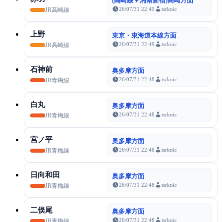
(高崎線＋湘南新宿)高崎方面
26/07/31 22:49
tsrknic
JR高崎線
上野
東京・東海道本線方面
26/07/31 22:49
tsrknic
JR高崎線
石神前
奥多摩方面
26/07/31 22:48
tsrknic
JR青梅線
白丸
奥多摩方面
26/07/31 22:48
tsrknic
JR青梅線
宮ノ平
奥多摩方面
26/07/31 22:48
tsrknic
JR青梅線
日向和田
奥多摩方面
26/07/31 22:48
tsrknic
JR青梅線
二俣尾
奥多摩方面
26/07/31 22:48
tsrknic
JR青梅線