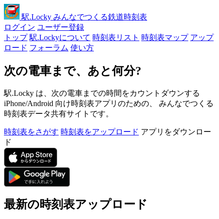
駅
.Locky
みんなでつくる鉄道時刻表
ログイン
ユーザー登録
トップ
駅.Lockyについて
時刻表リスト
時刻表マップ
アップ
ロード
フォーラム
使い方
次の電車まで、あと何分?
駅.Locky は、次の電車までの時間をカウントダウンする
iPhone/Android 向け時刻表アプリのための、 みんなでつくる
時刻表データ共有サイトです。
時刻表をさがす
時刻表をアップロード
アプリをダウンロー
ド
最新の時刻表アップロード