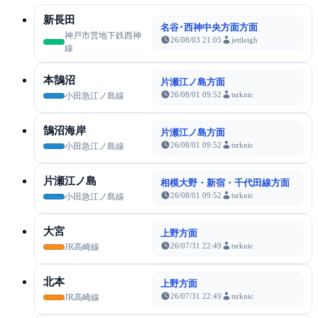
新長田
名谷･西神中央方面方面
神戸市営地下鉄西神
26/08/03 21:05
jettleigh
線
本鵠沼
片瀬江ノ島方面
26/08/01 09:52
tsrknic
小田急江ノ島線
鵠沼海岸
片瀬江ノ島方面
26/08/01 09:52
tsrknic
小田急江ノ島線
片瀬江ノ島
相模大野・新宿・千代田線方面
26/08/01 09:52
tsrknic
小田急江ノ島線
大宮
上野方面
26/07/31 22:49
tsrknic
JR高崎線
北本
上野方面
26/07/31 22:49
tsrknic
JR高崎線