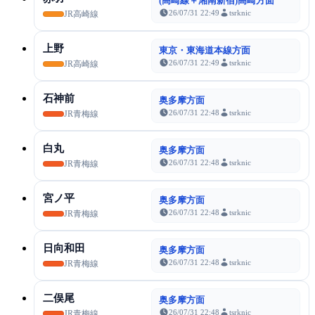
(高崎線＋湘南新宿)高崎方面
26/07/31 22:49
tsrknic
JR高崎線
上野
東京・東海道本線方面
26/07/31 22:49
tsrknic
JR高崎線
石神前
奥多摩方面
26/07/31 22:48
tsrknic
JR青梅線
白丸
奥多摩方面
26/07/31 22:48
tsrknic
JR青梅線
宮ノ平
奥多摩方面
26/07/31 22:48
tsrknic
JR青梅線
日向和田
奥多摩方面
26/07/31 22:48
tsrknic
JR青梅線
二俣尾
奥多摩方面
26/07/31 22:48
tsrknic
JR青梅線