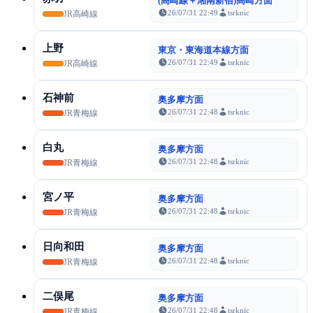
(高崎線＋湘南新宿)高崎方面
26/07/31 22:49
tsrknic
JR高崎線
上野
東京・東海道本線方面
26/07/31 22:49
tsrknic
JR高崎線
石神前
奥多摩方面
26/07/31 22:48
tsrknic
JR青梅線
白丸
奥多摩方面
26/07/31 22:48
tsrknic
JR青梅線
宮ノ平
奥多摩方面
26/07/31 22:48
tsrknic
JR青梅線
日向和田
奥多摩方面
26/07/31 22:48
tsrknic
JR青梅線
二俣尾
奥多摩方面
26/07/31 22:48
tsrknic
JR青梅線