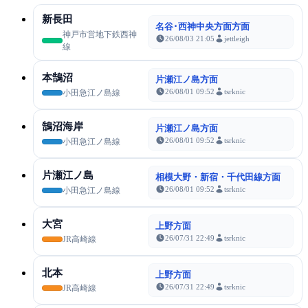
新長田
名谷･西神中央方面方面
神戸市営地下鉄西神
26/08/03 21:05
jettleigh
線
本鵠沼
片瀬江ノ島方面
26/08/01 09:52
tsrknic
小田急江ノ島線
鵠沼海岸
片瀬江ノ島方面
26/08/01 09:52
tsrknic
小田急江ノ島線
片瀬江ノ島
相模大野・新宿・千代田線方面
26/08/01 09:52
tsrknic
小田急江ノ島線
大宮
上野方面
26/07/31 22:49
tsrknic
JR高崎線
北本
上野方面
26/07/31 22:49
tsrknic
JR高崎線