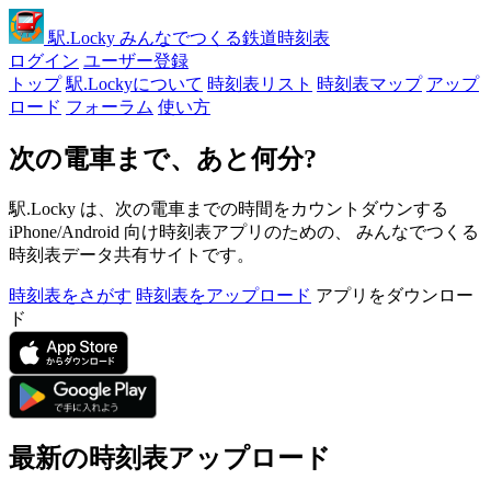
駅
.Locky
みんなでつくる鉄道時刻表
ログイン
ユーザー登録
トップ
駅.Lockyについて
時刻表リスト
時刻表マップ
アップ
ロード
フォーラム
使い方
次の電車まで、あと何分?
駅.Locky は、次の電車までの時間をカウントダウンする
iPhone/Android 向け時刻表アプリのための、 みんなでつくる
時刻表データ共有サイトです。
時刻表をさがす
時刻表をアップロード
アプリをダウンロー
ド
最新の時刻表アップロード