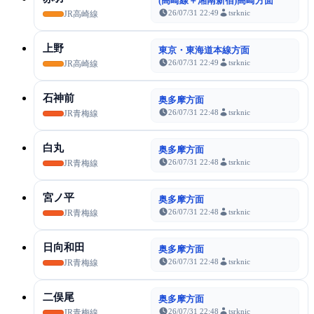
(高崎線＋湘南新宿)高崎方面
26/07/31 22:49
tsrknic
JR高崎線
上野
東京・東海道本線方面
26/07/31 22:49
tsrknic
JR高崎線
石神前
奥多摩方面
26/07/31 22:48
tsrknic
JR青梅線
白丸
奥多摩方面
26/07/31 22:48
tsrknic
JR青梅線
宮ノ平
奥多摩方面
26/07/31 22:48
tsrknic
JR青梅線
日向和田
奥多摩方面
26/07/31 22:48
tsrknic
JR青梅線
二俣尾
奥多摩方面
26/07/31 22:48
tsrknic
JR青梅線