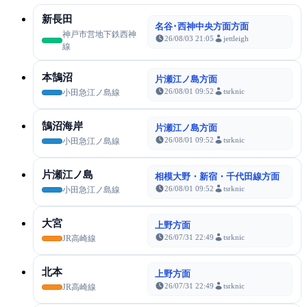
新長田
名谷･西神中央方面方面
神戸市営地下鉄西神
26/08/03 21:05
jettleigh
線
本鵠沼
片瀬江ノ島方面
26/08/01 09:52
tsrknic
小田急江ノ島線
鵠沼海岸
片瀬江ノ島方面
26/08/01 09:52
tsrknic
小田急江ノ島線
片瀬江ノ島
相模大野・新宿・千代田線方面
26/08/01 09:52
tsrknic
小田急江ノ島線
大宮
上野方面
26/07/31 22:49
tsrknic
JR高崎線
北本
上野方面
26/07/31 22:49
tsrknic
JR高崎線