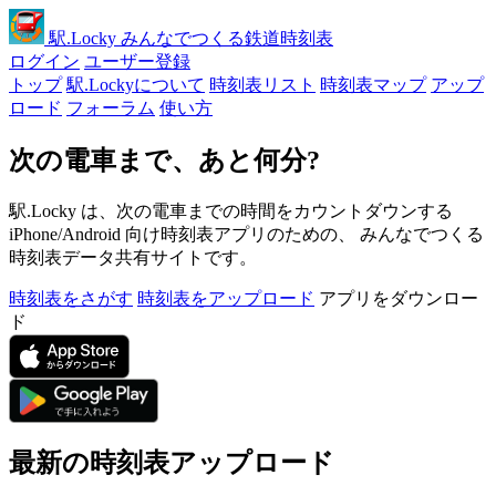
駅
.Locky
みんなでつくる鉄道時刻表
ログイン
ユーザー登録
トップ
駅.Lockyについて
時刻表リスト
時刻表マップ
アップ
ロード
フォーラム
使い方
次の電車まで、あと何分?
駅.Locky は、次の電車までの時間をカウントダウンする
iPhone/Android 向け時刻表アプリのための、 みんなでつくる
時刻表データ共有サイトです。
時刻表をさがす
時刻表をアップロード
アプリをダウンロー
ド
最新の時刻表アップロード