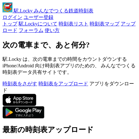
駅
.Locky
みんなでつくる鉄道時刻表
ログイン
ユーザー登録
トップ
駅.Lockyについて
時刻表リスト
時刻表マップ
アップ
ロード
フォーラム
使い方
次の電車まで、あと何分?
駅.Locky は、次の電車までの時間をカウントダウンする
iPhone/Android 向け時刻表アプリのための、 みんなでつくる
時刻表データ共有サイトです。
時刻表をさがす
時刻表をアップロード
アプリをダウンロー
ド
最新の時刻表アップロード