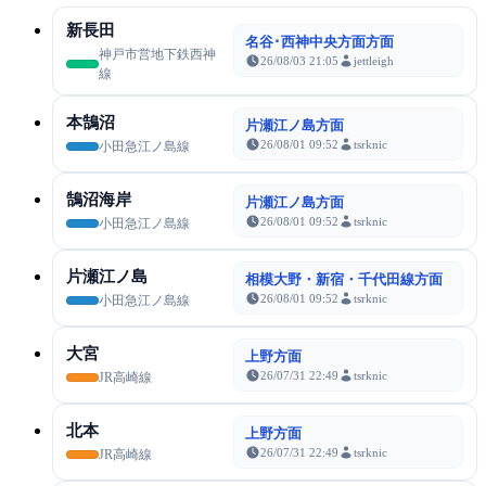
新長田
名谷･西神中央方面方面
神戸市営地下鉄西神
26/08/03 21:05
jettleigh
線
本鵠沼
片瀬江ノ島方面
26/08/01 09:52
tsrknic
小田急江ノ島線
鵠沼海岸
片瀬江ノ島方面
26/08/01 09:52
tsrknic
小田急江ノ島線
片瀬江ノ島
相模大野・新宿・千代田線方面
26/08/01 09:52
tsrknic
小田急江ノ島線
大宮
上野方面
26/07/31 22:49
tsrknic
JR高崎線
北本
上野方面
26/07/31 22:49
tsrknic
JR高崎線