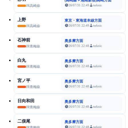
(高崎線＋湘南新宿)高崎方面
26/07/31 22:49
tsrknic
JR高崎線
上野
東京・東海道本線方面
26/07/31 22:49
tsrknic
JR高崎線
石神前
奥多摩方面
26/07/31 22:48
tsrknic
JR青梅線
白丸
奥多摩方面
26/07/31 22:48
tsrknic
JR青梅線
宮ノ平
奥多摩方面
26/07/31 22:48
tsrknic
JR青梅線
日向和田
奥多摩方面
26/07/31 22:48
tsrknic
JR青梅線
二俣尾
奥多摩方面
26/07/31 22:48
tsrknic
JR青梅線