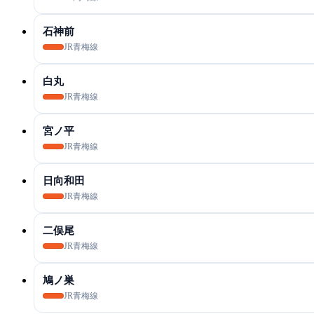
石神前
JR青梅線
白丸
JR青梅線
宮ノ平
JR青梅線
日向和田
JR青梅線
二俣尾
JR青梅線
鳩ノ巣
JR青梅線