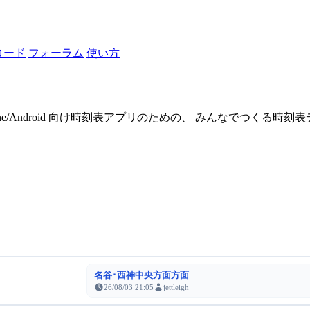
ロード
フォーラム
使い方
one/Android 向け時刻表アプリのための、 みんなでつくる時
名谷･西神中央方面方面
26/08/03 21:05
jettleigh