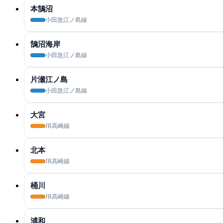
本鵠沼
小田急江ノ島線
鵠沼海岸
小田急江ノ島線
片瀬江ノ島
小田急江ノ島線
大宮
JR高崎線
北本
JR高崎線
桶川
JR高崎線
浦和