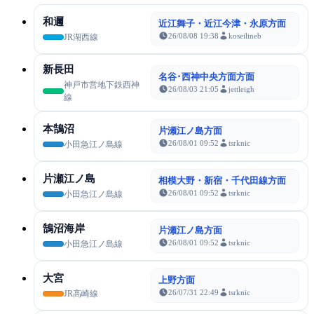
和邇
近江舞子・近江今津・永原方面
26/08/08 19:38
koseilineb
JR湖西線
新長田
名谷･西神中央方面方面
神戸市営地下鉄西神
26/08/03 21:05
jettleigh
線
本鵠沼
片瀬江ノ島方面
26/08/01 09:52
tsrknic
小田急江ノ島線
片瀬江ノ島
相模大野・新宿・千代田線方面
26/08/01 09:52
tsrknic
小田急江ノ島線
鵠沼海岸
片瀬江ノ島方面
26/08/01 09:52
tsrknic
小田急江ノ島線
大宮
上野方面
26/07/31 22:49
tsrknic
JR高崎線