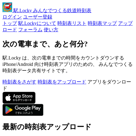
駅
.Locky
みんなでつくる鉄道時刻表
ログイン
ユーザー登録
トップ
駅.Lockyについて
時刻表リスト
時刻表マップ
アップ
ロード
フォーラム
使い方
次の電車まで、あと何分?
駅.Locky は、次の電車までの時間をカウントダウンする
iPhone/Android 向け時刻表アプリのための、 みんなでつくる
時刻表データ共有サイトです。
時刻表をさがす
時刻表をアップロード
アプリをダウンロー
ド
最新の時刻表アップロード