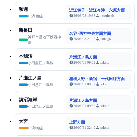
和邇
近江舞子・近江今津・永原方面
26/08/08 19:38
koseilineb
JR湖西線
新長田
名谷･西神中央方面方面
神戸市営地下鉄西神
26/08/03 21:05
jettleigh
線
本鵠沼
片瀬江ノ島方面
26/08/01 09:52
tsrknic
小田急江ノ島線
片瀬江ノ島
相模大野・新宿・千代田線方面
26/08/01 09:52
tsrknic
小田急江ノ島線
鵠沼海岸
片瀬江ノ島方面
26/08/01 09:52
tsrknic
小田急江ノ島線
大宮
上野方面
26/07/31 22:49
tsrknic
JR高崎線