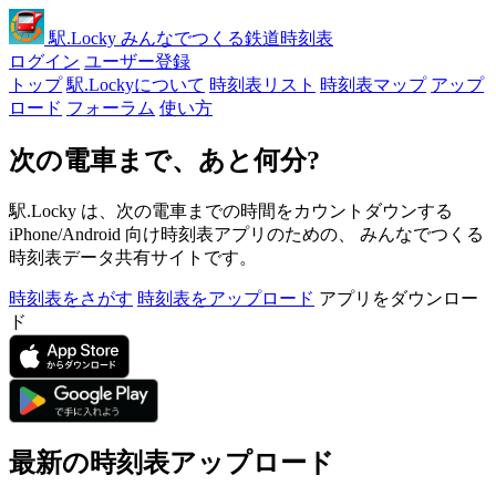
駅
.Locky
みんなでつくる鉄道時刻表
ログイン
ユーザー登録
トップ
駅.Lockyについて
時刻表リスト
時刻表マップ
アップ
ロード
フォーラム
使い方
次の電車まで、あと何分?
駅.Locky は、次の電車までの時間をカウントダウンする
iPhone/Android 向け時刻表アプリのための、 みんなでつくる
時刻表データ共有サイトです。
時刻表をさがす
時刻表をアップロード
アプリをダウンロー
ド
最新の時刻表アップロード