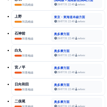
(高崎線＋湘南新宿)高崎方面
26/07/31 22:49
tsrknic
JR高崎線
上野
東京・東海道本線方面
26/07/31 22:49
tsrknic
JR高崎線
石神前
奥多摩方面
26/07/31 22:48
tsrknic
JR青梅線
白丸
奥多摩方面
26/07/31 22:48
tsrknic
JR青梅線
宮ノ平
奥多摩方面
26/07/31 22:48
tsrknic
JR青梅線
日向和田
奥多摩方面
26/07/31 22:48
tsrknic
JR青梅線
二俣尾
奥多摩方面
26/07/31 22:48
tsrknic
JR青梅線