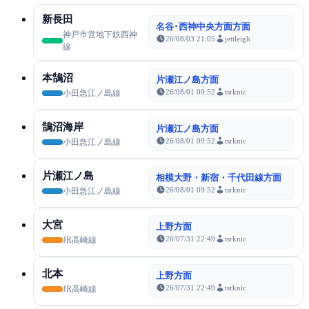
新長田
名谷･西神中央方面方面
神戸市営地下鉄西神
26/08/03 21:05
jettleigh
線
本鵠沼
片瀬江ノ島方面
26/08/01 09:52
tsrknic
小田急江ノ島線
鵠沼海岸
片瀬江ノ島方面
26/08/01 09:52
tsrknic
小田急江ノ島線
片瀬江ノ島
相模大野・新宿・千代田線方面
26/08/01 09:52
tsrknic
小田急江ノ島線
大宮
上野方面
26/07/31 22:49
tsrknic
JR高崎線
北本
上野方面
26/07/31 22:49
tsrknic
JR高崎線