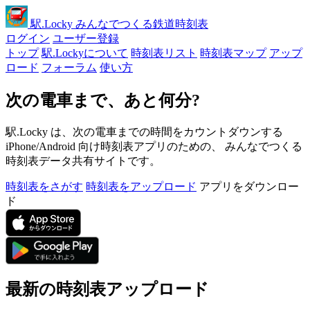
駅
.Locky
みんなでつくる鉄道時刻表
ログイン
ユーザー登録
トップ
駅.Lockyについて
時刻表リスト
時刻表マップ
アップ
ロード
フォーラム
使い方
次の電車まで、あと何分?
駅.Locky は、次の電車までの時間をカウントダウンする
iPhone/Android 向け時刻表アプリのための、 みんなでつくる
時刻表データ共有サイトです。
時刻表をさがす
時刻表をアップロード
アプリをダウンロー
ド
最新の時刻表アップロード