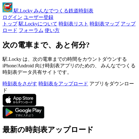
駅
.Locky
みんなでつくる鉄道時刻表
ログイン
ユーザー登録
トップ
駅.Lockyについて
時刻表リスト
時刻表マップ
アップ
ロード
フォーラム
使い方
次の電車まで、あと何分?
駅.Locky は、次の電車までの時間をカウントダウンする
iPhone/Android 向け時刻表アプリのための、 みんなでつくる
時刻表データ共有サイトです。
時刻表をさがす
時刻表をアップロード
アプリをダウンロー
ド
最新の時刻表アップロード