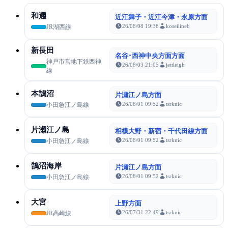
和邇
近江舞子・近江今津・永原方面
26/08/08 19:38
koseilineb
JR湖西線
新長田
名谷･西神中央方面方面
神戸市営地下鉄西神
26/08/03 21:05
jettleigh
線
本鵠沼
片瀬江ノ島方面
26/08/01 09:52
tsrknic
小田急江ノ島線
片瀬江ノ島
相模大野・新宿・千代田線方面
26/08/01 09:52
tsrknic
小田急江ノ島線
鵠沼海岸
片瀬江ノ島方面
26/08/01 09:52
tsrknic
小田急江ノ島線
大宮
上野方面
26/07/31 22:49
tsrknic
JR高崎線