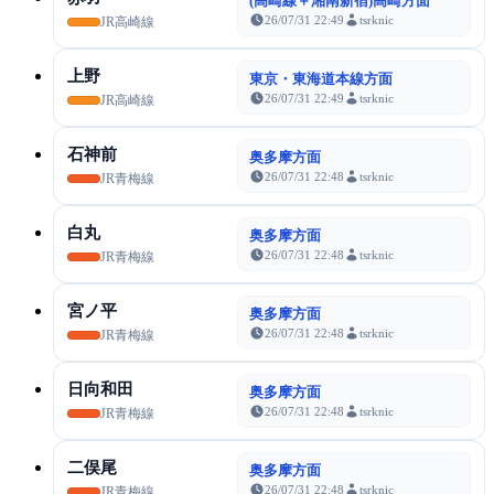
(高崎線＋湘南新宿)高崎方面
26/07/31 22:49
tsrknic
JR高崎線
上野
東京・東海道本線方面
26/07/31 22:49
tsrknic
JR高崎線
石神前
奥多摩方面
26/07/31 22:48
tsrknic
JR青梅線
白丸
奥多摩方面
26/07/31 22:48
tsrknic
JR青梅線
宮ノ平
奥多摩方面
26/07/31 22:48
tsrknic
JR青梅線
日向和田
奥多摩方面
26/07/31 22:48
tsrknic
JR青梅線
二俣尾
奥多摩方面
26/07/31 22:48
tsrknic
JR青梅線