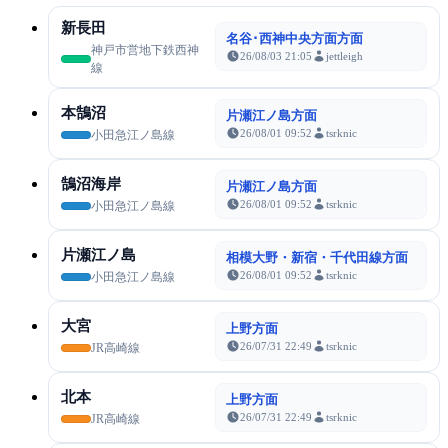
新長田
名谷･西神中央方面方面
神戸市営地下鉄西神
26/08/03 21:05
jettleigh
線
本鵠沼
片瀬江ノ島方面
26/08/01 09:52
tsrknic
小田急江ノ島線
鵠沼海岸
片瀬江ノ島方面
26/08/01 09:52
tsrknic
小田急江ノ島線
片瀬江ノ島
相模大野・新宿・千代田線方面
26/08/01 09:52
tsrknic
小田急江ノ島線
大宮
上野方面
26/07/31 22:49
tsrknic
JR高崎線
北本
上野方面
26/07/31 22:49
tsrknic
JR高崎線