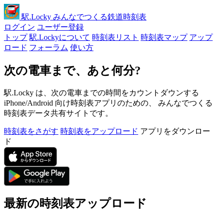
駅
.Locky
みんなでつくる鉄道時刻表
ログイン
ユーザー登録
トップ
駅.Lockyについて
時刻表リスト
時刻表マップ
アップ
ロード
フォーラム
使い方
次の電車まで、あと何分?
駅.Locky は、次の電車までの時間をカウントダウンする
iPhone/Android 向け時刻表アプリのための、 みんなでつくる
時刻表データ共有サイトです。
時刻表をさがす
時刻表をアップロード
アプリをダウンロー
ド
最新の時刻表アップロード