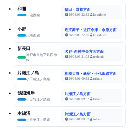
和邇
堅田・京都方面
26/08/09 22:32
koseilineb
JR湖西線
小野
近江舞子・近江今津・永原方面
26/08/09 22:26
koseilineb
JR湖西線
新長田
名谷･西神中央方面方面
神戸市営地下鉄西神
26/08/03 21:05
jettleigh
線
片瀬江ノ島
相模大野・新宿・千代田線方面
26/08/01 09:52
tsrknic
小田急江ノ島線
鵠沼海岸
片瀬江ノ島方面
26/08/01 09:52
tsrknic
小田急江ノ島線
本鵠沼
片瀬江ノ島方面
26/08/01 09:52
tsrknic
小田急江ノ島線