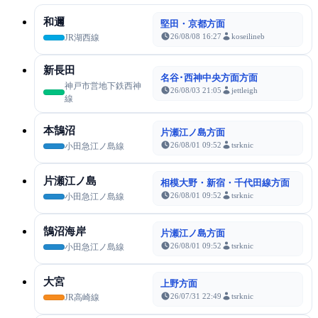
和邇
堅田・京都方面
26/08/08 16:27
koseilineb
JR湖西線
新長田
名谷･西神中央方面方面
神戸市営地下鉄西神
26/08/03 21:05
jettleigh
線
本鵠沼
片瀬江ノ島方面
26/08/01 09:52
tsrknic
小田急江ノ島線
片瀬江ノ島
相模大野・新宿・千代田線方面
26/08/01 09:52
tsrknic
小田急江ノ島線
鵠沼海岸
片瀬江ノ島方面
26/08/01 09:52
tsrknic
小田急江ノ島線
大宮
上野方面
26/07/31 22:49
tsrknic
JR高崎線