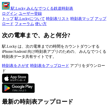
駅
.Locky
みんなでつくる鉄道時刻表
ログイン
ユーザー登録
トップ
駅.Lockyについて
時刻表リスト
時刻表マップ
アップ
ロード
フォーラム
使い方
次の電車まで、あと何分?
駅.Locky は、次の電車までの時間をカウントダウンする
iPhone/Android 向け時刻表アプリのための、 みんなでつくる
時刻表データ共有サイトです。
時刻表をさがす
時刻表をアップロード
アプリをダウンロー
ド
最新の時刻表アップロード