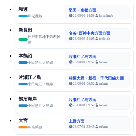
和邇
堅田・京都方面
26/08/09 14:59
koseilineb
JR湖西線
新長田
名谷･西神中央方面方面
神戸市営地下鉄西神
26/08/03 21:05
jettleigh
線
本鵠沼
片瀬江ノ島方面
26/08/01 09:52
tsrknic
小田急江ノ島線
片瀬江ノ島
相模大野・新宿・千代田線方面
26/08/01 09:52
tsrknic
小田急江ノ島線
鵠沼海岸
片瀬江ノ島方面
26/08/01 09:52
tsrknic
小田急江ノ島線
大宮
上野方面
26/07/31 22:49
tsrknic
JR高崎線