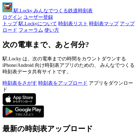
駅
.Locky
みんなでつくる鉄道時刻表
ログイン
ユーザー登録
トップ
駅.Lockyについて
時刻表リスト
時刻表マップ
アップ
ロード
フォーラム
使い方
次の電車まで、あと何分?
駅.Locky は、次の電車までの時間をカウントダウンする
iPhone/Android 向け時刻表アプリのための、 みんなでつくる
時刻表データ共有サイトです。
時刻表をさがす
時刻表をアップロード
アプリをダウンロー
ド
最新の時刻表アップロード